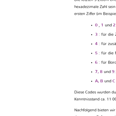
hexadezimale Zahl sein 
ersten Ziffer (im Beispiel
0
,
1
und
2
3
: für die
4
: für zus
5
: für die
6
: für Bo
7, 8
und
9
A, B
und
Diese Codes wurden du
Kenntnisstand ca. 11 00
Nachfolgend bieten wir