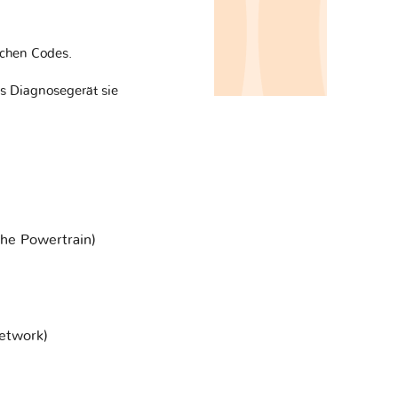
chen Codes.
es Diagnosegerät sie
che Powertrain)
etwork)