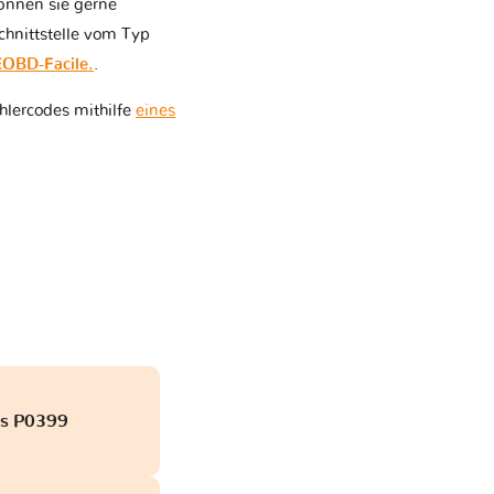
können sie gerne
chnittstelle vom Typ
EOBD-Facile.
.
hlercodes mithilfe
eines
is P0399