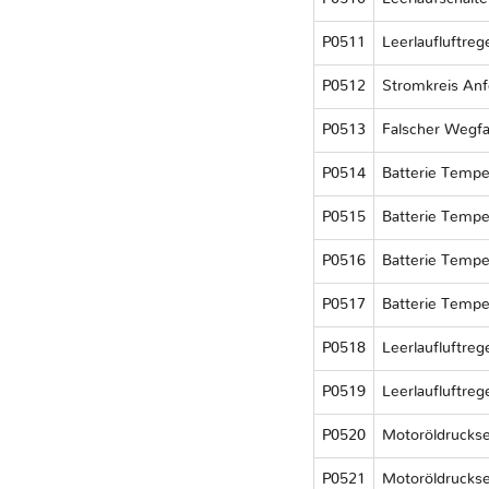
P0511
Leerlaufluftreg
P0512
Stromkreis Anf
P0513
Falscher Wegfa
P0514
Batterie Tempe
P0515
Batterie Tempe
P0516
Batterie Temper
P0517
Batterie Tempe
P0518
Leerlaufluftreg
P0519
Leerlaufluftreg
P0520
Motoröldruckse
P0521
Motoröldruckse