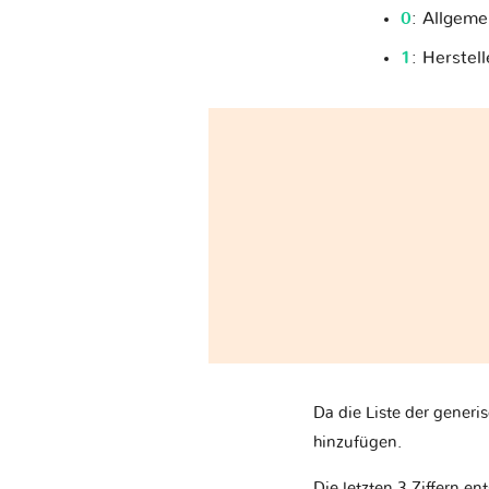
0
: Allgeme
1
: Herstell
Da die Liste der generi
hinzufügen.
Die letzten 3 Ziffern en