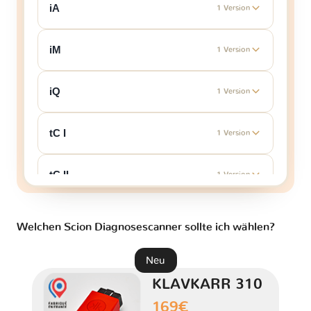
iA
1 Version
iM
1 Version
iQ
1 Version
tC I
1 Version
tC II
1 Version
xA
1 Version
Welchen Scion Diagnosescanner sollte ich wählen?
xB I
1 Version
Neu
KLAVKARR 310
xB II
1 Version
169€