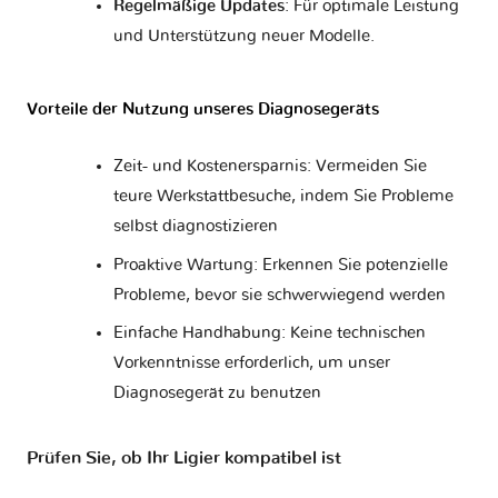
Regelmäßige Updates
: Für optimale Leistung
und Unterstützung neuer Modelle.
Opel
Perodua
Peugeot
Piaggio
Vorteile der Nutzung unseres Diagnosegeräts
Polestar
Pontiac
Porsche
Proton
Zeit- und Kostenersparnis: Vermeiden Sie
teure Werkstattbesuche, indem Sie Probleme
selbst diagnostizieren
Rolls
Proaktive Wartung: Erkennen Sie potenzielle
RAM
Renault
Rover
Royce
Probleme, bevor sie schwerwiegend werden
Einfache Handhabung: Keine technischen
Vorkenntnisse erforderlich, um unser
Saab
Samsung
Saturn
Scion
Diagnosegerät zu benutzen
Prüfen Sie, ob Ihr Ligier kompatibel ist
Seat
Secma
Skoda
Smart