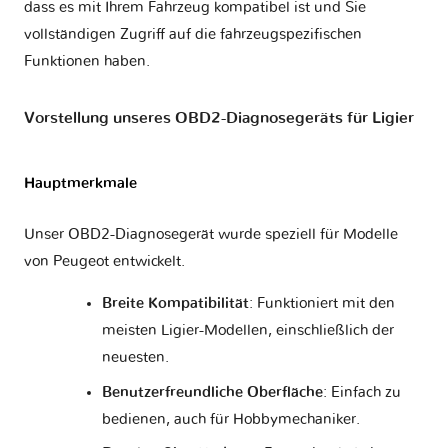
dass es mit Ihrem Fahrzeug kompatibel ist und Sie
vollständigen Zugriff auf die fahrzeugspezifischen
Lancia
Land Rover
Lexus
Lifan
Funktionen haben.
Vorstellung unseres OBD2-Diagnosegeräts für Ligier
Lincoln
Lotus
Lynk & Co
MAN
Hauptmerkmale
Unser OBD2-Diagnosegerät wurde speziell für Modelle
MG
MVM
Mahindra
Maserati
von Peugeot entwickelt.
Breite Kompatibilität
: Funktioniert mit den
Mazda
McLaren
Mercedes
Mercury
meisten Ligier-Modellen, einschließlich der
neuesten.
Benutzerfreundliche Oberfläche
: Einfach zu
Microcar
Mini
Mitsubishi
Nissan
bedienen, auch für Hobbymechaniker.