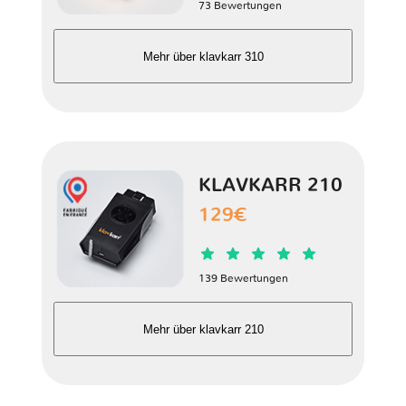
73 Bewertungen
DR
DS
Dacia
Daewoo
Mehr über klavkarr 310
Daihatsu
Datsun
Dodge
Dongfeng
KLAVKARR 210
Ducati
Eagle
FAW
Ferrari
129€
139 Bewertungen
Fiat
Ford
Foton
Fuso
Mehr über klavkarr 210
GAZ
GMC
Geely
Genesis