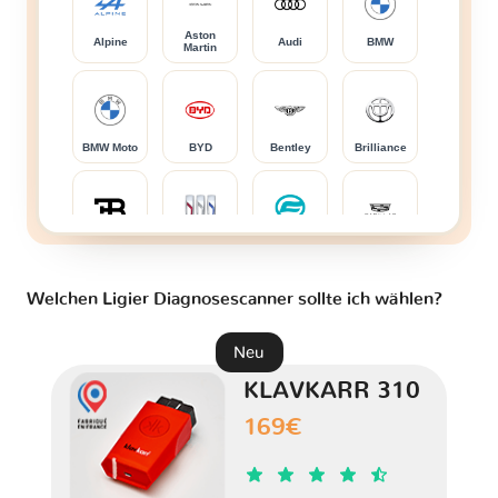
Aston
Alpine
Audi
BMW
Martin
BMW Moto
BYD
Bentley
Brilliance
Bugatti
Buick
CFMOTO
Cadillac
Welchen Ligier Diagnosescanner sollte ich wählen?
Caterham
Changan
Changhe
Chery
Neu
KLAVKARR 310
169€
Chevrolet
Chrysler
Citroen
Cupra