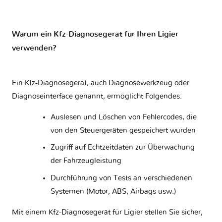
Harley
Great Wall
Haval
Holden
Davidson
Warum ein Kfz-Diagnosegerät für Ihren Ligier
verwenden?
Honda
Honda Moto
Hummer
Hyundai
Ein Kfz-Diagnosegerät, auch Diagnosewerkzeug oder
Diagnoseinterface genannt, ermöglicht Folgendes:
Infiniti
Isuzu
Iveco
JAC
Auslesen und Löschen von Fehlercodes, die
von den Steuergeräten gespeichert wurden
Zugriff auf Echtzeitdaten zur Überwachung
der Fahrzeugleistung
JMC
Jaguar
Jeep
KTM
Durchführung von Tests an verschiedenen
Systemen (Motor, ABS, Airbags usw.)
Kawasaki
Kia
Lada
Lamborghini
Mit einem Kfz-Diagnosegerät für Ligier stellen Sie sicher,