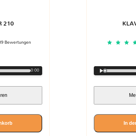
 210
KLA
39 Bewertungen
€
0:00
hren
Meh
nkorb
In d