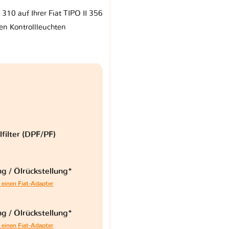
 310 auf Ihrer Fiat TIPO II 356
en Kontrollleuchten
lfilter (DPF/PF)
g / Ölrückstellung*
 einen Fiat-Adapter
g / Ölrückstellung*
 einen Fiat-Adapter