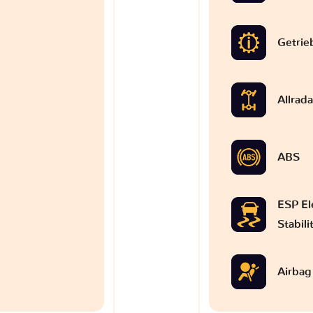
Getrie
Allrad
ABS
ESP El
Stabil
Airbag