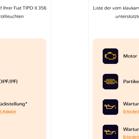
 Ihrer Fiat TIPO II 356
Liste der vom klavkarr
rollleuchten
unterstützt
Motor
 (DPF/PF)
Partike
ückstellung*
Wartun
at-Adapter
Erfordert
Wartun
Erfordert