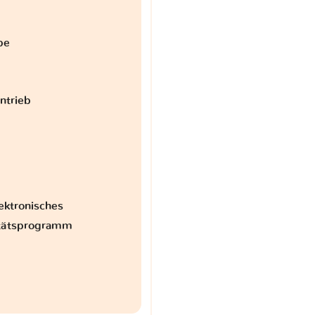
be
antrieb
ektronisches
itätsprogramm