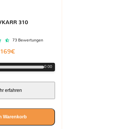
VKARR 310
73 Bewertungen
169€
0:00
r erfahren
en Warenkorb