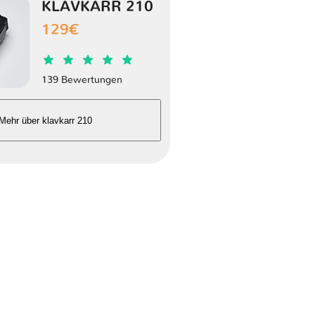
KLAVKARR 210
129€
1 Version
1 Version
139 Bewertungen
Mehr über klavkarr 210