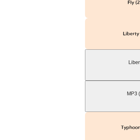
Fly (
Liberty
Libert
MP3 (
Typhoon