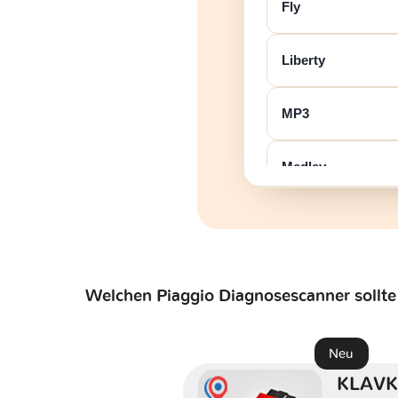
Fly
Liberty
MP3
Medley
Porter
Quargo
Welchen Piaggio Diagnosescanner sollte
Typhoon
Neu
X10
KLAVK