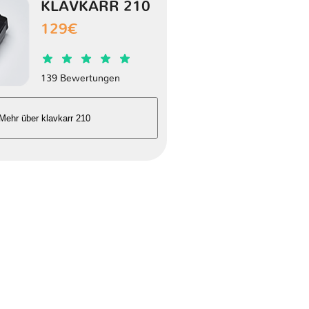
KLAVKARR 210
129€
1 Version
1 Version
139 Bewertungen
1 Version
Mehr über klavkarr 210
1 Version
1 Version
1 Version
1 Version