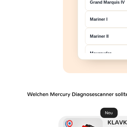
Grand Marquis IV
Mariner I
Mariner II
Maurauder
Milan
Montego
Welchen Mercury Diagnosescanner sollt
Monterey
Neu
Mountaineer I
KLAVK