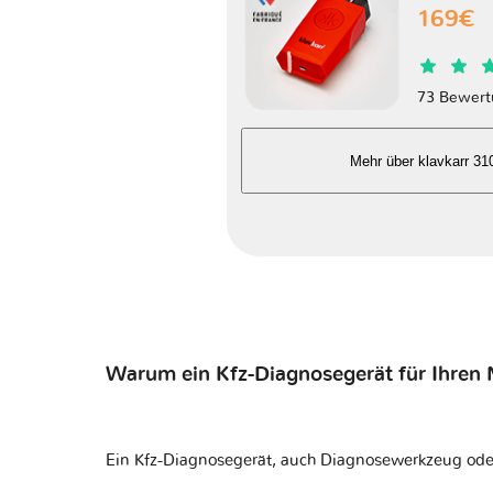
169€
Mountaineer II
73 Bewert
Mountaineer III
Mehr über klavkarr 31
Sable III
Sable IV
Sable V
Villager I
Warum ein Kfz-Diagnosegerät für Ihren
Villager II
Ein Kfz-Diagnosegerät, auch Diagnosewerkzeug ode