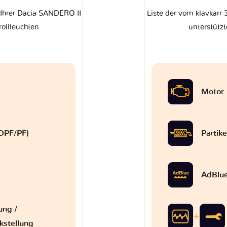
 Ihrer Dacia SANDERO II
Liste der vom klavkarr
rollleuchten
unterstützt
Motor
 (DPF/PF)
Partike
AdBlu
ung /
kstellung