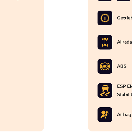
Getrie
Allrad
ABS
ESP El
Stabil
Airbag