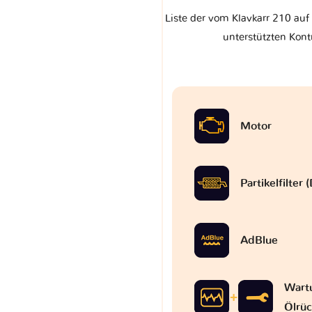
Liste der vom Klavkarr 210 auf
unterstützten Kont
Motor
Partikelfilter
AdBlue
Wart
Ölrüc