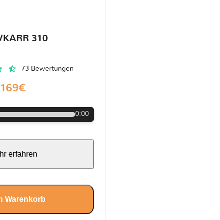
VKARR 310
73 Bewertungen
169€
0:00
r erfahren
en Warenkorb