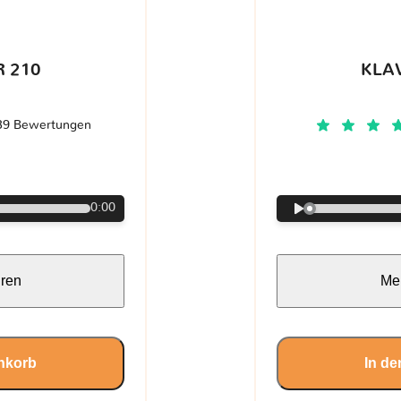
 210
KLA
39 Bewertungen
€
0:00
hren
Meh
nkorb
In d