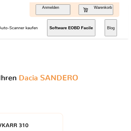
Anmelden
Warenkorb
Auto-Scanner kaufen
Software EOBD Facile
Blog
 Ihren
Dacia SANDERO
VKARR 310