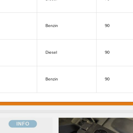
Benzin
90
Diesel
90
Benzin
90