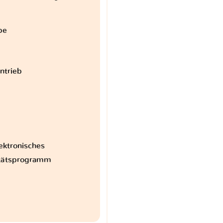
be
antrieb
ektronisches
itätsprogramm