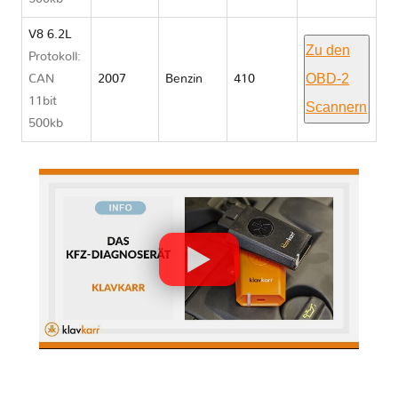
V8 6.2L
Zu den
Protokoll:
OBD-2
CAN
2007
Benzin
410
11bit
Scannern
500kb