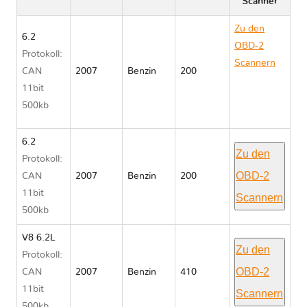
Scanner
Zu den
6.2
OBD-2
Protokoll:
Scannern
CAN
2007
Benzin
200
Cadillac
11bit
ESCALADE
500kb
III GMT900
6.2
Zu den
Protokoll:
OBD-2
CAN
2007
Benzin
200
11bit
Scannern
500kb
V8 6.2L
Zu den
Protokoll:
OBD-2
CAN
2007
Benzin
410
11bit
Scannern
500kb