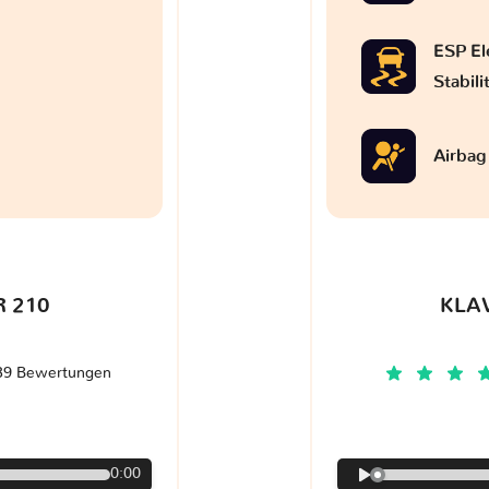
ESP El
Stabil
Airbag
 210
KLA
39 Bewertungen
€
0:00