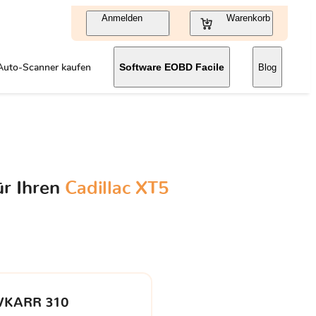
Anmelden
Warenkorb
Auto-Scanner kaufen
Software EOBD Facile
Blog
ür Ihren
Cadillac XT5
VKARR 310