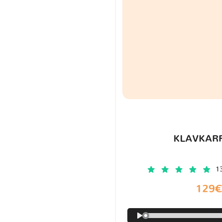
KLAVKARR
1
129