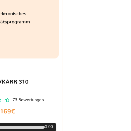
ektronisches
itätsprogramm
VKARR 310
73 Bewertungen
169€
0:00