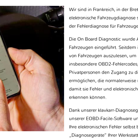
Wir sind in Frankreich, in der Br
elektronische Fahrzeugdiagnose sp
der Fehlerdiagnose für Fahrzeug
Die On Board Diagnostic wurde 
Fahrzeugen eingeführt. Seitdem is
von Fahrzeugen auszulesen, um 
insbesondere OBD2-Fehlercodes, z
Privatpersonen den Zugang zu d
ermöglichen, die normalerweise nu
damit sie Fehler und elektronisc
erkennen können.
Dank unserer klavkarr-Diagnose
unserer EOBD-Facile-Software un
Ihre elektronischen Fehler selbs
„Diagnosegeräte“ Ihrer Werksta