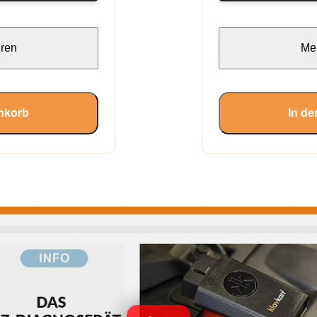
hren
Meh
nkorb
In d