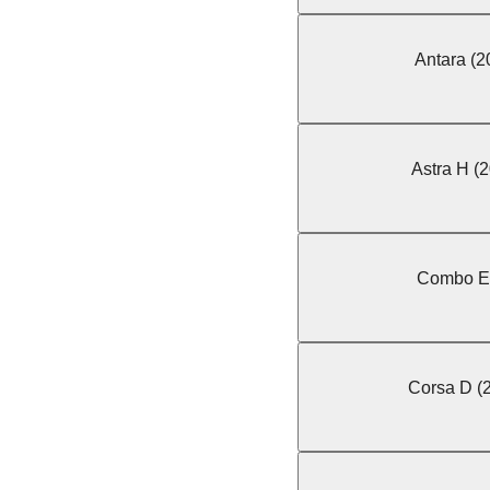
Antara (
Astra H (
Combo E 
Corsa D (