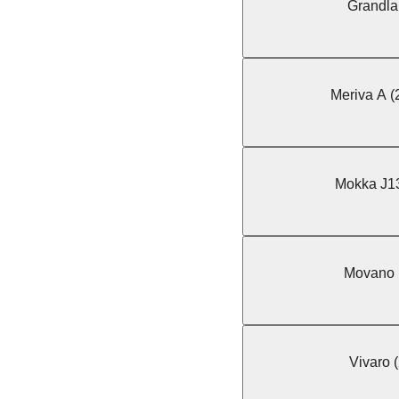
Grandlan
Meriva A 
Mokka J13
Movano (
Vivaro (