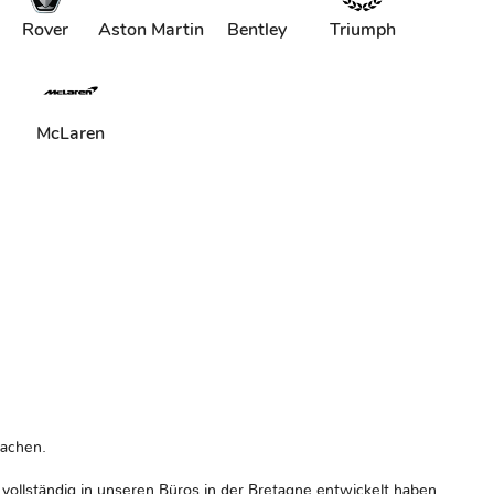
Rover
Aston Martin
Bentley
Triumph
McLaren
machen.
ollständig in unseren Büros in der Bretagne entwickelt haben.