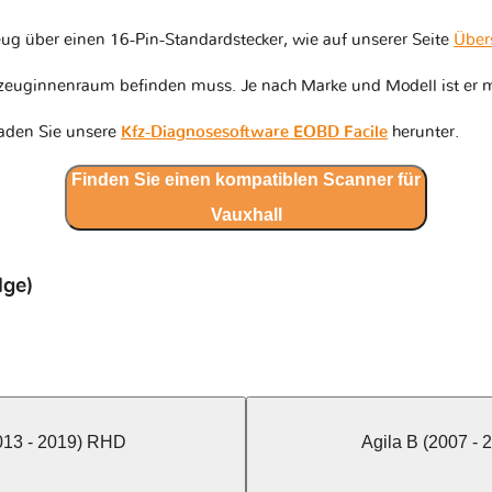
ug über einen 16-Pin-Standardstecker, wie auf unserer Seite
Über
hrzeuginnenraum befinden muss. Je nach Marke und Modell ist er m
laden Sie unsere
Kfz-Diagnosesoftware EOBD Facile
herunter.
Finden Sie einen kompatiblen Scanner für
Vauxhall
lge)
13 - 2019) RHD
Agila B (2007 -