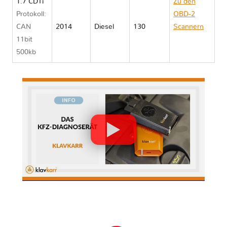
1.7 CDTi
Zu den
Protokoll:
OBD-2
CAN
2014
Diesel
130
Scannern
11bit
Vauxhall
500kb
MOKKA