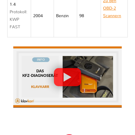
Zu den
1.4
OBD-2
Protokoll:
2004
Benzin
98
Scannern
KWP
Vauxhall
FAST
MERIVA A