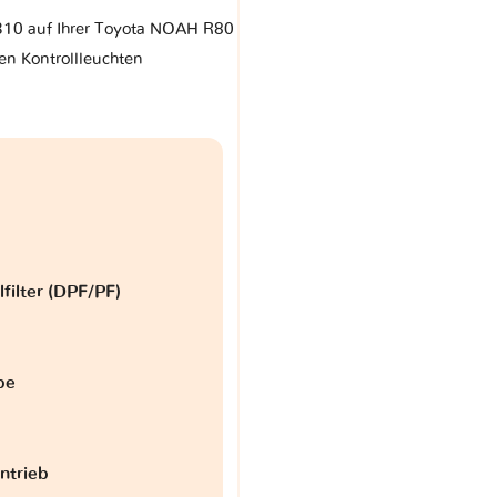
 310 auf Ihrer Toyota NOAH R80
en Kontrollleuchten
lfilter (DPF/PF)
be
antrieb