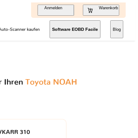
Anmelden
Warenkorb
Auto-Scanner kaufen
Software EOBD Facile
Blog
r Ihren
Toyota NOAH
VKARR 310