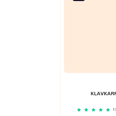
KLAVKARR
1