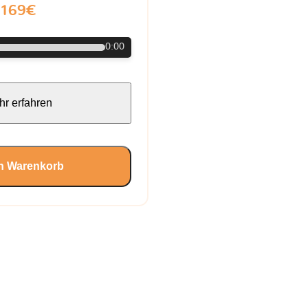
169€
0:00
r erfahren
en Warenkorb