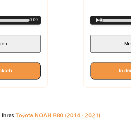
€
0:00
hren
Meh
nkorb
In d
 Ihres
Toyota NOAH R80 (2014 - 2021)