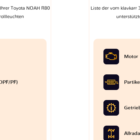
f Ihrer Toyota NOAH R80
Liste der vom klavkarr
rollleuchten
unterstützt
Motor
 (DPF/PF)
Partike
Getrie
Allrad