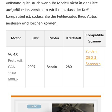
vollständig ist. Auch wenn Ihr Modell nicht in der Liste
aufgeführt ist, versichern wir Ihnen, dass der Koffer
kompatibel ist, sodass Sie die Fehlercodes Ihres Autos
auslesen und löschen können.
Kompatible
Motor
Jahr
Motor
Kraftstoff
Scanner
Zu den
V6 4.0
OBD-2
Protokoll:
Scannern
CAN
2007
Benzin
280
Toyota FJ
11bit
CRUISER
500kb
XJ10