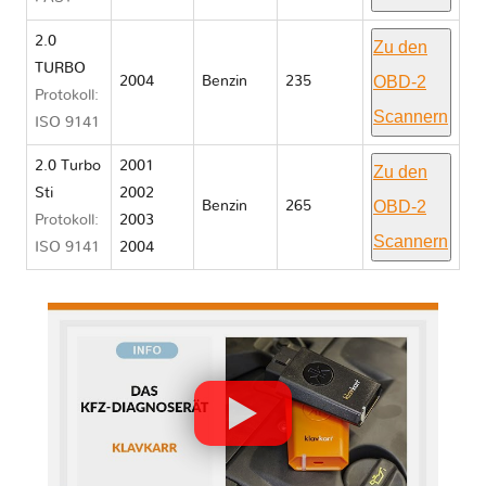
2.0
Zu den
TURBO
OBD-2
2004
Benzin
235
Protokoll:
Scannern
ISO 9141
2.0 Turbo
2001
Zu den
Sti
2002
OBD-2
Benzin
265
Protokoll:
2003
Scannern
ISO 9141
2004