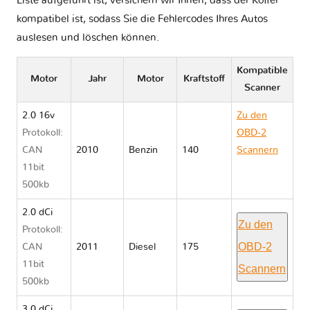
Liste aufgeführt ist, versichern wir Ihnen, dass der Koffer
kompatibel ist, sodass Sie die Fehlercodes Ihres Autos
auslesen und löschen können.
Kompatible
Motor
Jahr
Motor
Kraftstoff
Scanner
2.0 16v
Zu den
Protokoll:
OBD-2
CAN
2010
Benzin
140
Scannern
11bit
Renault
500kb
LATITUDE
2.0 dCi
Zu den
Protokoll:
OBD-2
CAN
2011
Diesel
175
11bit
Scannern
500kb
3.0 dCi