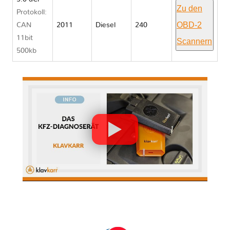
Zu den
Protokoll:
OBD-2
CAN
2011
Diesel
240
11bit
Scannern
500kb