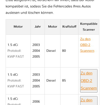
Liste aufgeführt ist, versichern wir Ihnen, dass der Koffer
kompatibel ist, sodass Sie die Fehlercodes Ihres Autos
auslesen und löschen können.
Kompatible
Motor
Jahr
Motor
Kraftstoff
Scanner
Zu den
1.5 dCi
2003
OBD-2
Protokoll:
2004
Diesel
80
Scannern
KWP FAST
2005
Renault
MEGANE II
Zu den
1.5 dCi
2003
OBD-2
Protokoll:
2004
Diesel
85
KWP FAST
2005
Scannern
1.5 dCi
Zu den
2006
Protokoll: