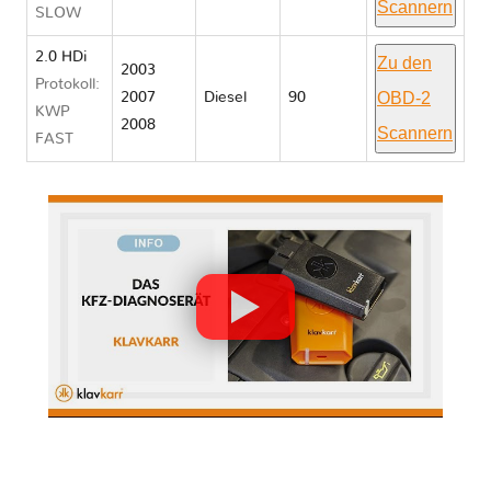
Scannern
SLOW
2.0 HDi
Zu den
2003
Protokoll:
OBD-2
2007
Diesel
90
KWP
2008
Scannern
FAST