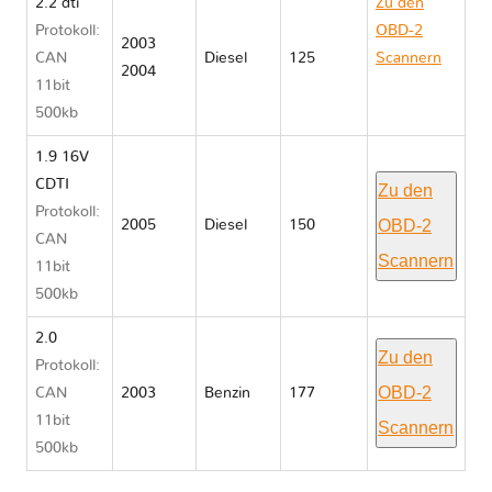
2.2 dti
Zu den
Protokoll:
OBD-2
2003
CAN
Diesel
125
Scannern
2004
11bit
Opel
500kb
SIGNUM
1.9 16V
CDTI
Zu den
Protokoll:
OBD-2
2005
Diesel
150
CAN
Scannern
11bit
500kb
2.0
Zu den
Protokoll:
OBD-2
CAN
2003
Benzin
177
11bit
Scannern
500kb