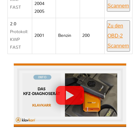
2004
Scannern
FAST
2005
2.0
Zu den
Protokoll:
OBD-2
2001
Benzin
200
KWP
Scannern
FAST