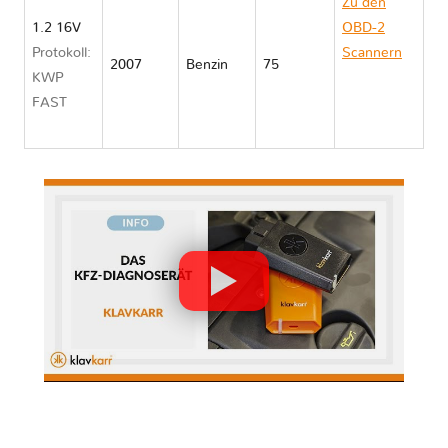
Zu den
1.2 16V
OBD-2
Protokoll:
Scannern
2007
Benzin
75
KWP
Nissan
FAST
KUBISTAR
I