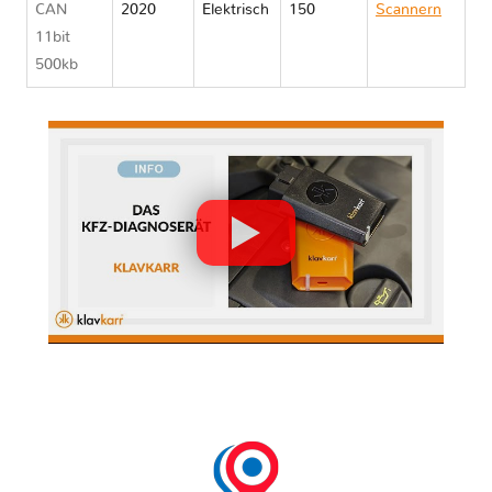
CAN
2020
Elektrisch
150
Scannern
11bit
Nissan
500kb
LEAF II ZE1