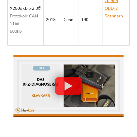
Zu den
X250d<br>2.3@
OBD-2
Protokoll: CAN
Scannern
2018
Diesel
190
11bit
Mercedes
500kb
X CLASS
470