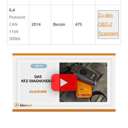
6,4
Zu den
Protokoll:
OBD-2
CAN
2014
Benzin
475
11bit
Scannern
500kb