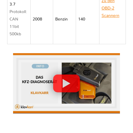
Zu den
3.7
OBD-2
Protokoll:
Scannern
CAN
2008
Benzin
140
Jeep
11bit
LIBERTY
500kb
KK