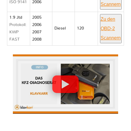
ISO 9141
2006
Scannern
1.9 Jtd
2005
Zu den
Protokoll:
2006
OBD-2
Diesel
120
KWP
2007
Scannern
FAST
2008