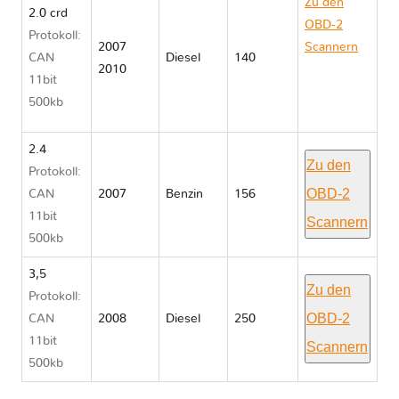
Zu den
2.0 crd
OBD-2
Protokoll:
2007
Scannern
CAN
Diesel
140
2010
Chrysler
11bit
SEBRING
500kb
III
2.4
Zu den
Protokoll:
OBD-2
CAN
2007
Benzin
156
11bit
Scannern
500kb
3,5
Zu den
Protokoll:
OBD-2
CAN
2008
Diesel
250
11bit
Scannern
500kb