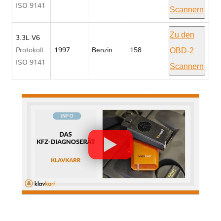
ISO 9141
Scannern
Zu den
3.3L V6
OBD-2
Protokoll:
1997
Benzin
158
ISO 9141
Scannern