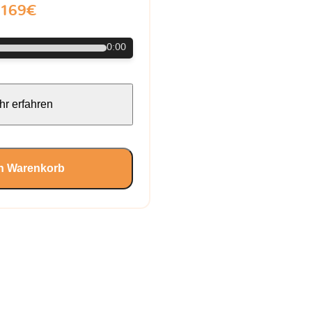
169€
0:00
r erfahren
en Warenkorb