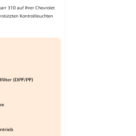
arr 310 auf Ihrer Chevrolet
stützten Kontrollleuchten
lfilter (DPF/PF)
be
antrieb