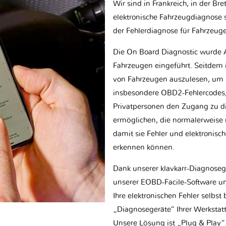
Wir sind in Frankreich, in der Br
elektronische Fahrzeugdiagnose sp
der Fehlerdiagnose für Fahrzeug
Die On Board Diagnostic wurde 
Fahrzeugen eingeführt. Seitdem is
von Fahrzeugen auszulesen, um 
insbesondere OBD2-Fehlercodes, z
Privatpersonen den Zugang zu d
ermöglichen, die normalerweise nu
damit sie Fehler und elektronisc
erkennen können.
Dank unserer klavkarr-Diagnose
unserer EOBD-Facile-Software un
Ihre elektronischen Fehler selbs
„Diagnosegeräte“ Ihrer Werksta
Unsere Lösung ist „Plug & Play“