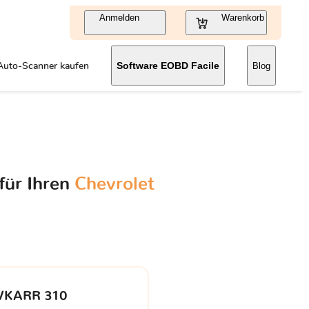
Anmelden
Warenkorb
Auto-Scanner kaufen
Software EOBD Facile
Blog
für Ihren
Chevrolet
VKARR 310