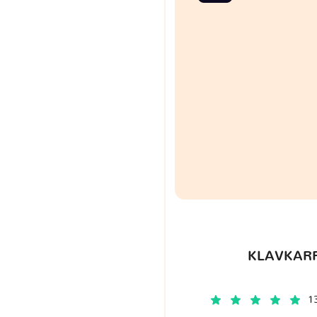
KLAVKARR
1