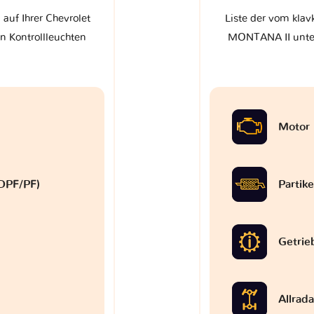
 auf Ihrer Chevrolet
Liste der vom klavk
 Kontrollleuchten
MONTANA II unter
Motor
 (DPF/PF)
Partike
Getrie
Allrad