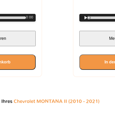
€
0:00
hren
Meh
nkorb
In d
 Ihres
Chevrolet MONTANA II (2010 - 2021)