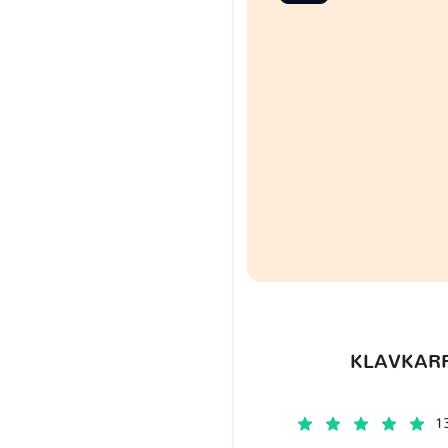
KLAVKARR
1