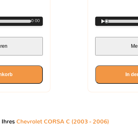
€
0:00
hren
Meh
nkorb
In d
 Ihres
Chevrolet CORSA C (2003 - 2006)