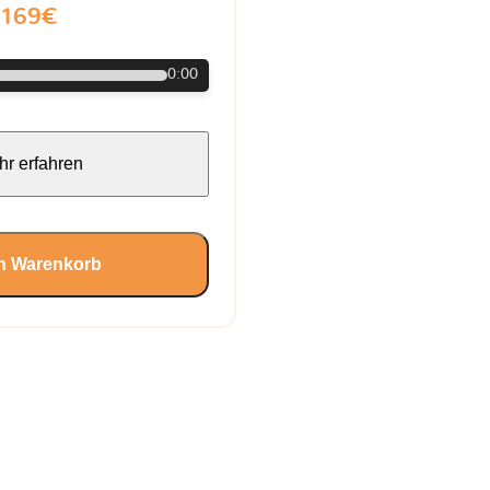
169€
0:00
r erfahren
en Warenkorb