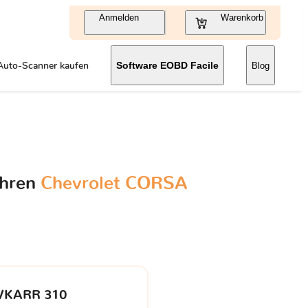
Anmelden
Warenkorb
Auto-Scanner kaufen
Software EOBD Facile
Blog
Ihren
Chevrolet CORSA
VKARR 310