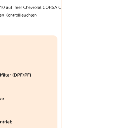
310 auf Ihrer Chevrolet CORSA C
en Kontrollleuchten
lfilter (DPF/PF)
be
antrieb