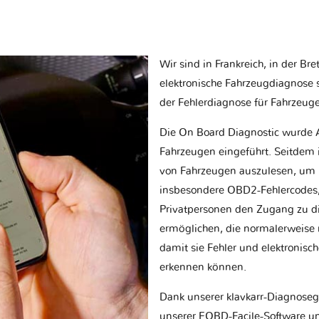
Wir sind in Frankreich, in der Br
elektronische Fahrzeugdiagnose sp
der Fehlerdiagnose für Fahrzeug
Die On Board Diagnostic wurde 
Fahrzeugen eingeführt. Seitdem is
von Fahrzeugen auszulesen, um 
insbesondere OBD2-Fehlercodes, z
Privatpersonen den Zugang zu d
ermöglichen, die normalerweise nu
damit sie Fehler und elektronisc
erkennen können.
Dank unserer klavkarr-Diagnose
unserer EOBD-Facile-Software un