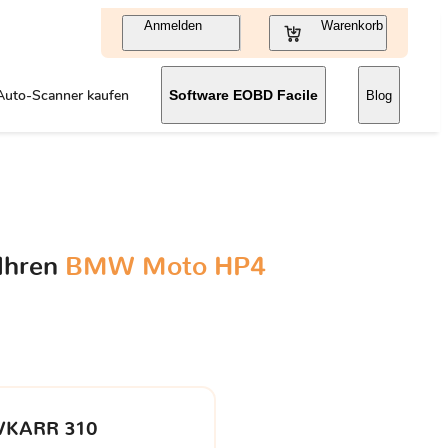
Anmelden
Warenkorb
Auto-Scanner kaufen
Software EOBD Facile
Blog
 Ihren
BMW Moto HP4
VKARR 310