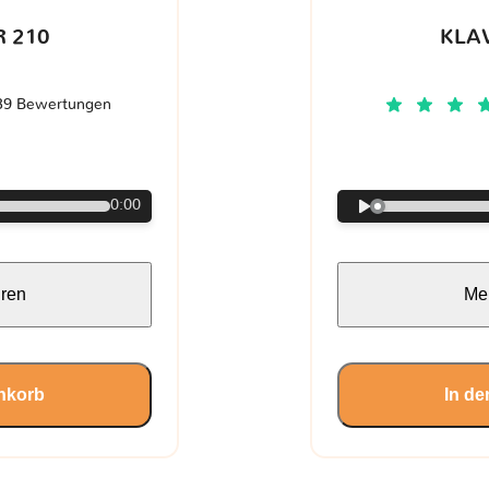
 210
KLA
39 Bewertungen
€
0:00
hren
Meh
nkorb
In d