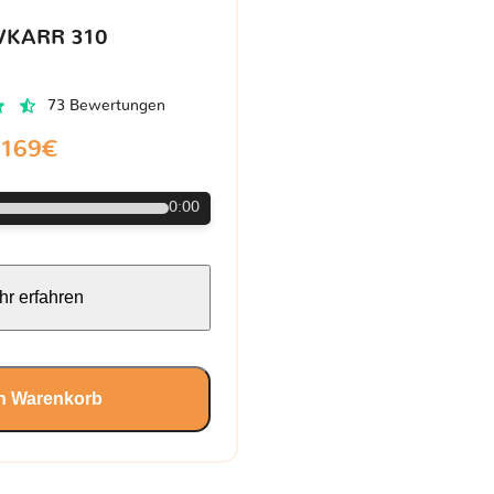
VKARR 310
73 Bewertungen
169€
0:00
r erfahren
en Warenkorb