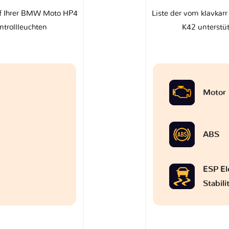
uf Ihrer BMW Moto HP4
Liste der vom klavka
ntrollleuchten
K42 unterstüt
Motor
ABS
ESP El
Stabil