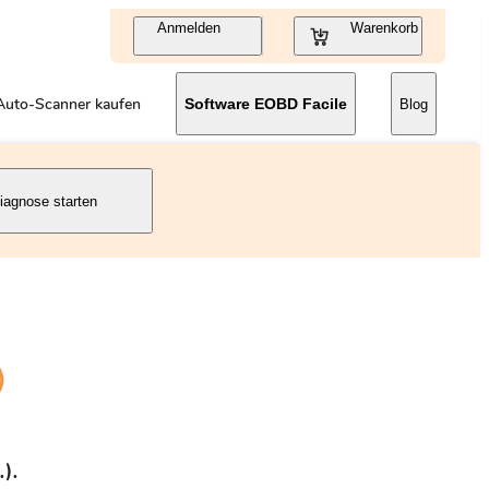
Anmelden
Warenkorb
Auto-Scanner kaufen
Software EOBD Facile
Blog
iagnose starten
)
).