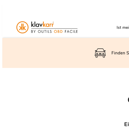
Ist me
Finden S
E