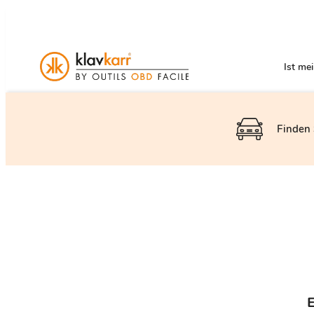
Ist me
Finden 
E