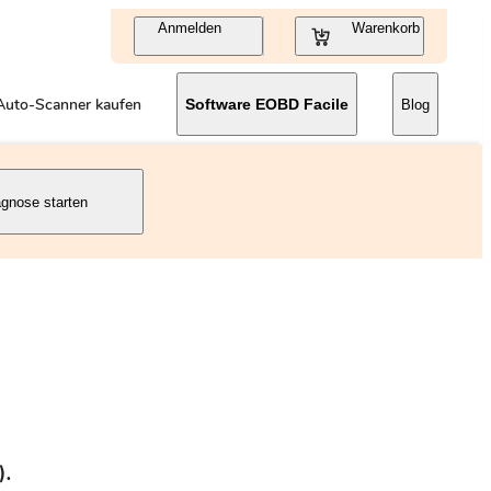
Anmelden
Warenkorb
Auto-Scanner kaufen
Software EOBD Facile
Blog
agnose starten
).