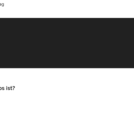
rag
s ist?