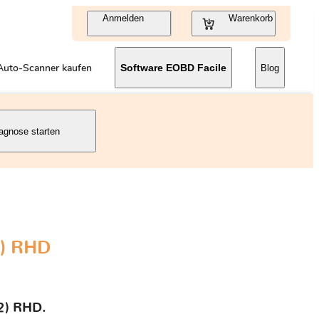
Anmelden
Warenkorb
Auto-Scanner kaufen
Software EOBD Facile
Blog
agnose starten
2) RHD
02) RHD.