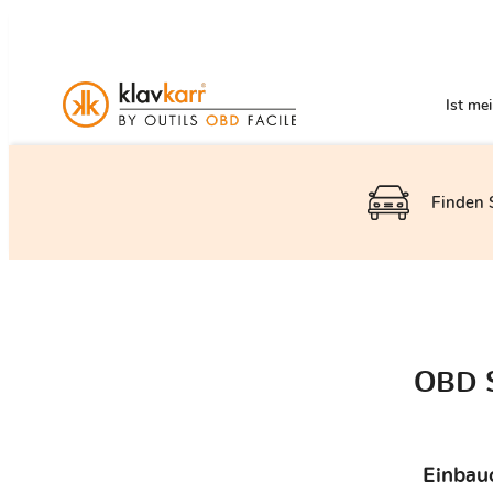
Ist me
Finden S
OBD S
Einbauo