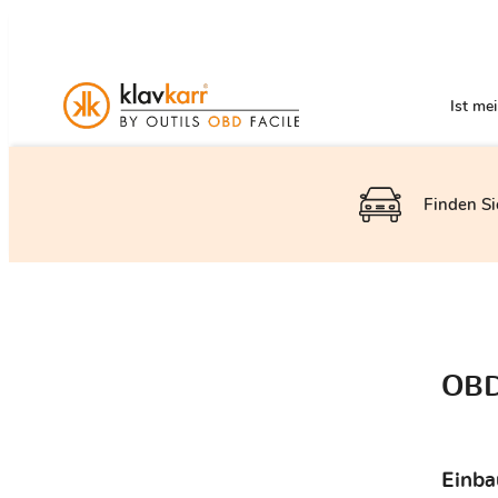
Ist me
Finden Si
OBD
Einba