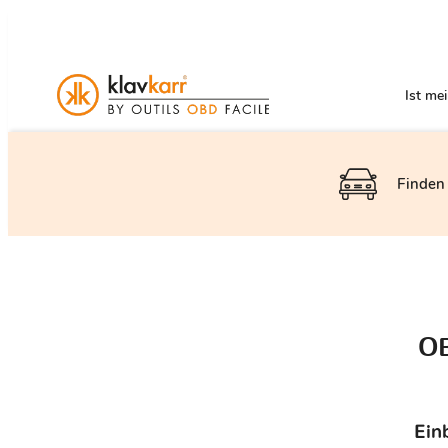
Ist me
Finden 
OB
Ein