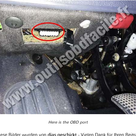
Here is the OBD port
iese Bilder wurden von
dias geschickt
- Vielen Dank für Ihren Beit