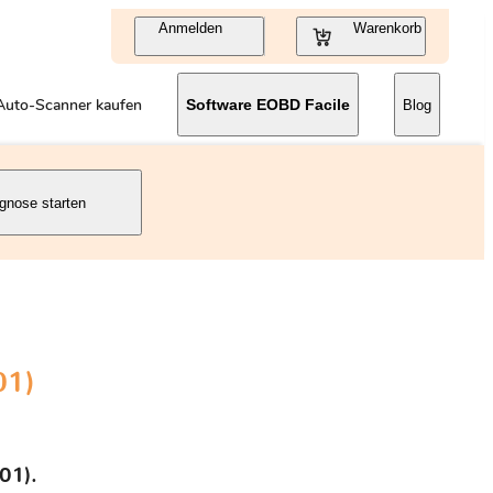
Anmelden
Warenkorb
Auto-Scanner kaufen
Software EOBD Facile
Blog
gnose starten
01)
01).