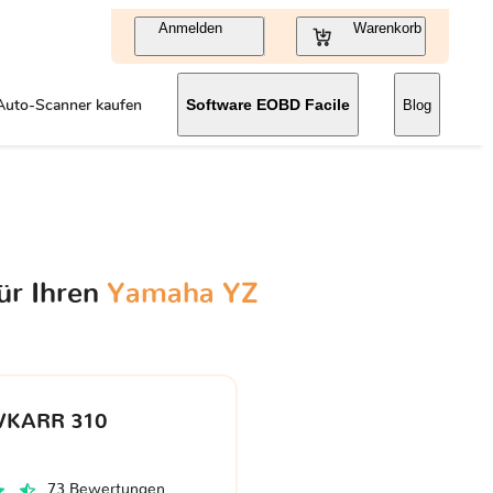
Anmelden
Warenkorb
Auto-Scanner kaufen
Software EOBD Facile
Blog
ür Ihren
Yamaha YZ
VKARR 310
73 Bewertungen