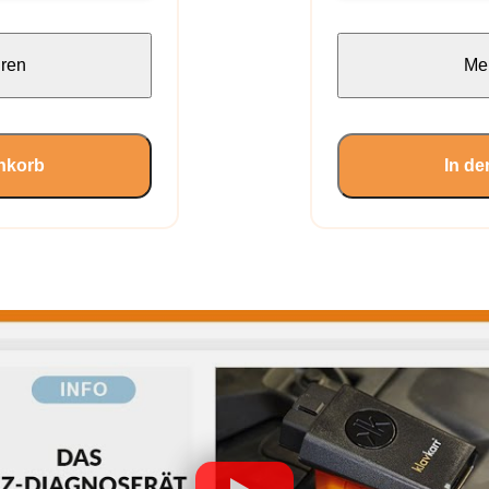
hren
Meh
nkorb
In d