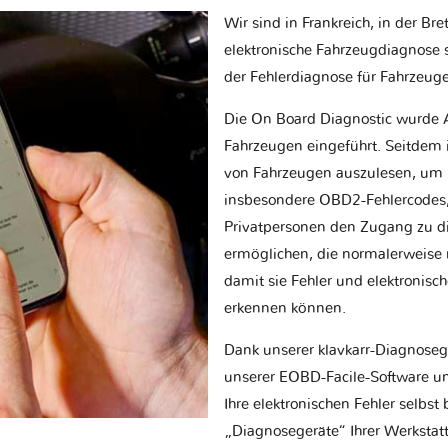
Wir sind in Frankreich, in der Br
elektronische Fahrzeugdiagnose sp
der Fehlerdiagnose für Fahrzeug
Die On Board Diagnostic wurde 
Fahrzeugen eingeführt. Seitdem is
von Fahrzeugen auszulesen, um 
insbesondere OBD2-Fehlercodes, z
Privatpersonen den Zugang zu d
ermöglichen, die normalerweise nu
damit sie Fehler und elektronisc
erkennen können.
Dank unserer klavkarr-Diagnose
unserer EOBD-Facile-Software un
Ihre elektronischen Fehler selbs
„Diagnosegeräte“ Ihrer Werksta