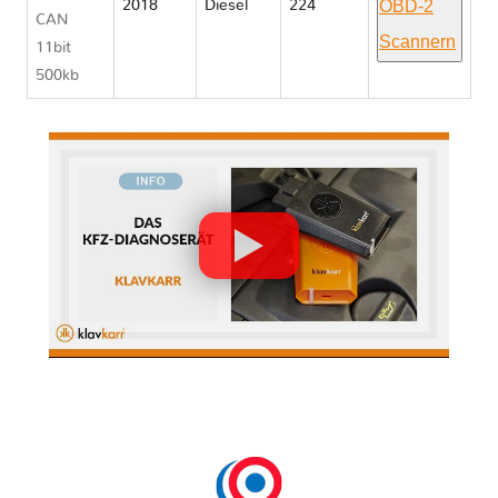
OBD-2
2018
Diesel
224
CAN
Scannern
11bit
500kb