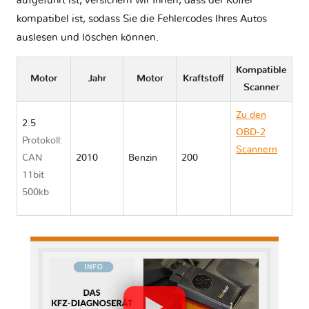
aufgeführt ist, versichern wir Ihnen, dass der Koffer
kompatibel ist, sodass Sie die Fehlercodes Ihres Autos
auslesen und löschen können.
Kompatible
Motor
Jahr
Motor
Kraftstoff
Scanner
Zu den
2.5
OBD-2
Protokoll:
Scannern
CAN
2010
Benzin
200
Toyota
11bit
MARK X
500kb
X130