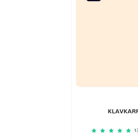
KLAVKARR
1