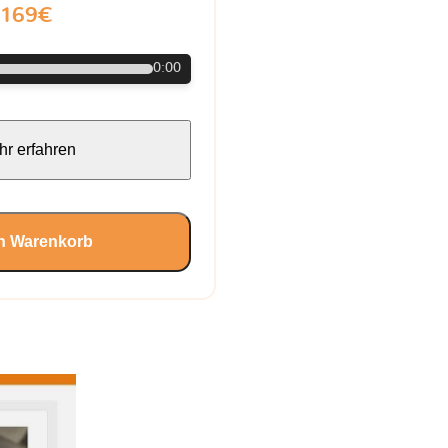
169€
0:00
r erfahren
en Warenkorb