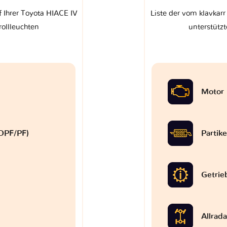
f Ihrer Toyota HIACE IV
Liste der vom klavkarr
rollleuchten
unterstützt
Motor
 (DPF/PF)
Partike
Getrie
Allrad