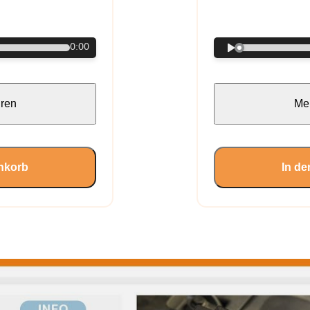
€
0:00
hren
Meh
nkorb
In d