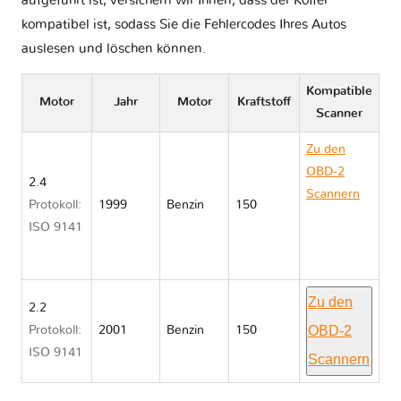
aufgeführt ist, versichern wir Ihnen, dass der Koffer
kompatibel ist, sodass Sie die Fehlercodes Ihres Autos
auslesen und löschen können.
Kompatible
Motor
Jahr
Motor
Kraftstoff
Scanner
Zu den
OBD-2
2.4
Scannern
Protokoll:
1999
Benzin
150
Toyota
ISO 9141
CAMRY
V50
Zu den
2.2
OBD-2
Protokoll:
2001
Benzin
150
ISO 9141
Scannern