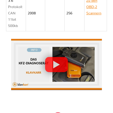
3.6
Zu den
Protokoll:
OBD-2
CAN
2008
256
Scannern
11bit
Subaru
500kb
WRX