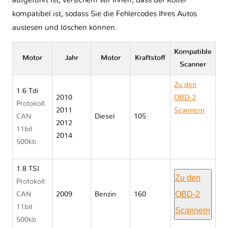
aufgeführt ist, versichern wir Ihnen, dass der Koffer
kompatibel ist, sodass Sie die Fehlercodes Ihres Autos
auslesen und löschen können.
Kompatible
Motor
Jahr
Motor
Kraftstoff
Scanner
Zu den
1.6 Tdi
2010
OBD-2
Protokoll:
2011
Scannern
CAN
Diesel
105
2012
Skoda
11bit
2014
OCTAVIA II
500kb
1Z
1.8 TSI
Zu den
Protokoll:
OBD-2
CAN
2009
Benzin
160
11bit
Scannern
500kb