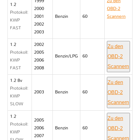
1999
Zu den
1.2
2000
OBD-2
Protokoll:
2001
Benzin
60
Scannern
KWP
2002
Renault
FAST
2003
TWINGO I
1.2
2002
Zu den
Protokoll:
2005
OBD-2
Benzin/LPG
60
KWP
2006
Scannern
FAST
2008
1.2 8v
Zu den
Protokoll:
OBD-2
2003
Benzin
60
KWP
Scannern
SLOW
1.2
Zu den
2005
Protokoll:
OBD-2
2006
Benzin
60
KWP
2007
Scannern