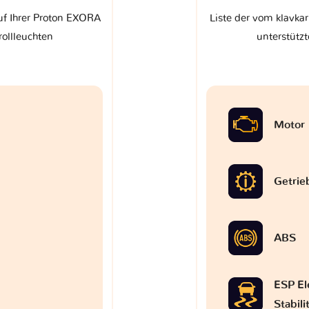
uf Ihrer Proton EXORA
Liste der vom klavka
rollleuchten
unterstützt
Motor
Getrie
ABS
ESP El
Stabil