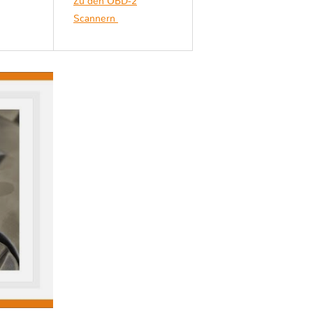
Zu den OBD-2
Scannern
Proton
EXORA