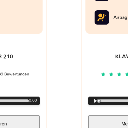
Airbag
 210
KLA
39 Bewertungen
€
0:00
hren
Meh