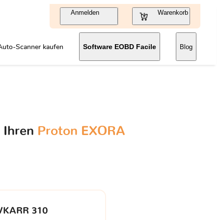
Anmelden
Warenkorb
Auto-Scanner kaufen
Software EOBD Facile
Blog
r Ihren
Proton EXORA
VKARR 310