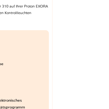
rr 310 auf Ihrer Proton EXORA
en Kontrollleuchten
be
ektronisches
itätsprogramm