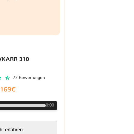
VKARR 310
73 Bewertungen
169€
0:00
r erfahren