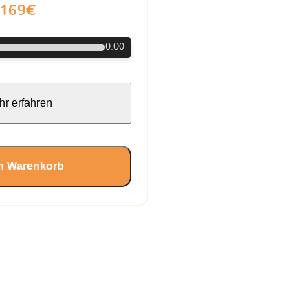
169€
0:00
r erfahren
en Warenkorb