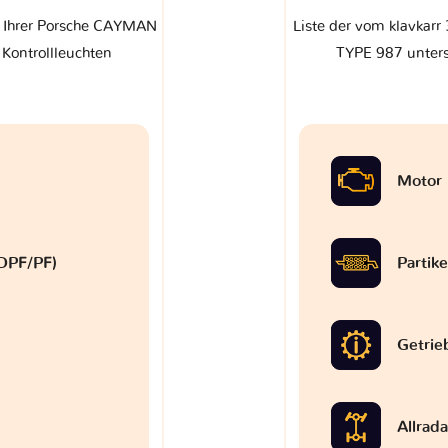
f Ihrer Porsche CAYMAN
Liste der vom klavkar
Kontrollleuchten
TYPE 987 unters
Motor
 (DPF/PF)
Partike
Getrie
Allrad