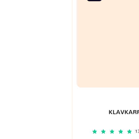
KLAVKARR
1