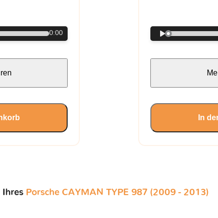
€
0:00
hren
Meh
nkorb
In d
 Ihres
Porsche CAYMAN TYPE 987 (2009 - 2013)