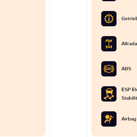
Getrie
Allrad
ABS
ESP El
Stabil
Airbag