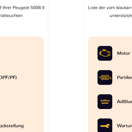
f Ihrer Peugeot 5008 II
Liste der vom klavkarr
rollleuchten
unterstützt
Motor
 (DPF/PF)
Partike
AdBlu
ückstellung
Wartun