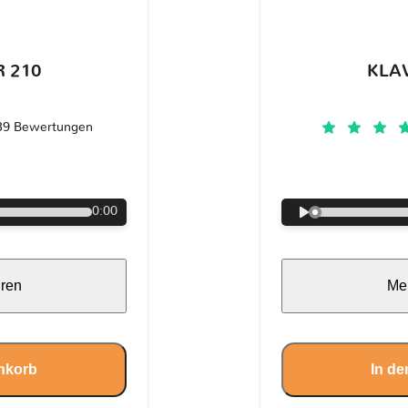
 210
KLA
39 Bewertungen
€
0:00
hren
Meh
nkorb
In d