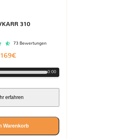
VKARR 310
73 Bewertungen
169€
0:00
r erfahren
en Warenkorb