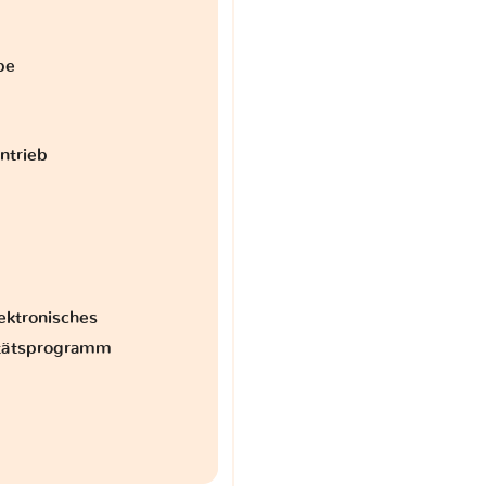
be
antrieb
ektronisches
itätsprogramm