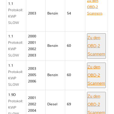
Zu den
1.1
OBD-2
Protokoll:
2003
Benzin
54
Scannern
KWP
Peugeot
SLOW
206
1.1
2000
Zu den
Protokoll:
2001
OBD-2
Benzin
60
KWP
2002
Scannern
SLOW
2003
1.1
Zu den
2003
Protokoll:
OBD-2
2005
Benzin
60
KWP
2006
Scannern
SLOW
1.9D
Zu den
2001
Protokoll:
OBD-2
2002
Diesel
69
KWP
2004
Scannern