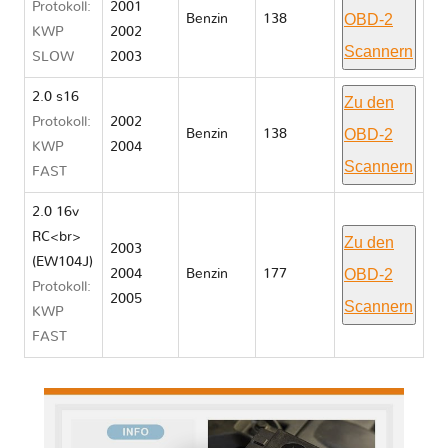
Protokoll:
2001
OBD-2
Benzin
138
KWP
2002
Scannern
SLOW
2003
2.0 s16
Zu den
Protokoll:
2002
OBD-2
Benzin
138
KWP
2004
Scannern
FAST
2.0 16v
RC<br>
Zu den
2003
(EW104J)
OBD-2
2004
Benzin
177
Protokoll:
2005
Scannern
KWP
FAST