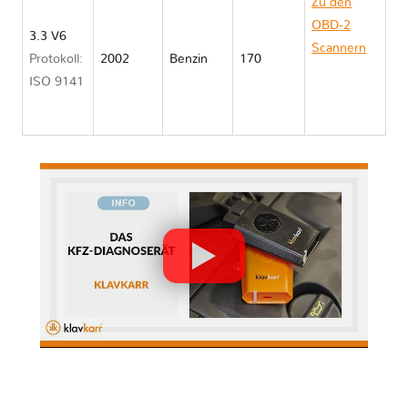
Zu den
OBD-2
3.3 V6
Scannern
Protokoll:
2002
Benzin
170
Nissan
ISO 9141
XTERRA
WD22