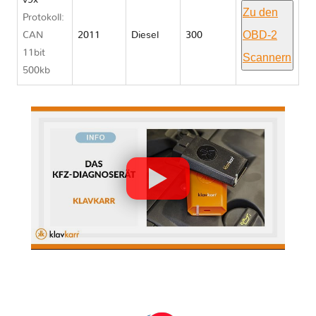
v9x
Zu den
Protokoll:
OBD-2
CAN
2011
Diesel
300
11bit
Scannern
500kb